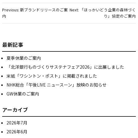
投
稿
Previous:
新ブランドリリースのご案
Next:
「ほっかいどう企業の森林づく
内
り」協定のご案内
ナ
ビ
ゲ
最新記事
ー
夏季休業のご案内
シ
「北洋銀行ものづくりサステナフェア2026」に出展しました
ョ
米紙「ワシントン・ポスト」に掲載されました
ン
NHK総合「午後LIVE ニュースーン」放映のお知らせ
GW休業のご案内
アーカイブ
2026年7月
2026年6月