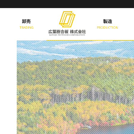
卸売
製造
TRADING
PRODUCTION