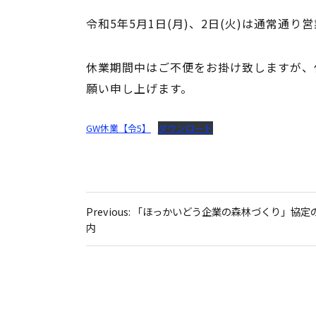
令和5年5月1日(月)、2日(火)は通常通
休業期間中はご不便をお掛け致しますが、
願い申し上げます。
GW休業【令5】
ダウンロード
投
稿
Previous:
「ほっかいどう企業の森林づくり」協定
内
ナ
ビ
ゲ