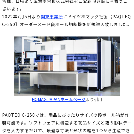
皆様、日頃より広葉樹合板株式会社をご愛顧頂き誠に有難うご
ざいます。
2022年7月5日より
関東事業所
にドイツホマッグ社製【PAQTEQ
C-250】オーダーメード段ボール切断機を新規導入致しました。
HOMAG JAPANホームページ
より引用
PAQTEQ C-250では、商品にぴったりサイズの段ボール箱が作
製可能です。ソフトウェアに梱包する商品サイズと箱の形状デー
タを入力するだけで、最適な寸法と形状の箱を1つから生産でき