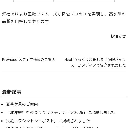
弊社ではより正確でスムーズな梱包プロセスを実現し、高水準の
品質を目指して参ります。
お知らせ
投
稿
Previous:
メディア掲載のご案内
Next:
立ったまま眠れる「仮眠ボック
ス」がメディアで紹介されました
ナ
ビ
ゲ
最新記事
ー
夏季休業のご案内
シ
「北洋銀行ものづくりサステナフェア2026」に出展しました
ョ
米紙「ワシントン・ポスト」に掲載されました
ン